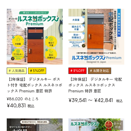
人気商品
5％OFF
8％OFF
左開き対応
【2年保証】 デジタルキー ポス
【2年保証】 デジタルキー 宅配
ト付き 宅配ボックス ルスネコボ
ボックス ルスネコボックス
ックス Premium 意匠 特許
Premium 特許 意匠
のところ
〜
¥
86,020
¥
39,541
¥
42,841
税込
¥
40,831
税込