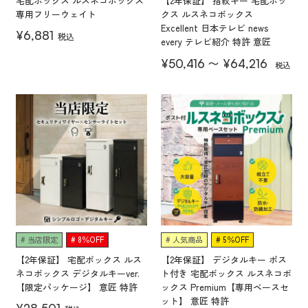
宅配ボックス ルスネコボックス
【2年保証】 指紋キー 宅配ボッ
専用フリーウェイト
クス ルスネコボックス
Excellent 日本テレビ news
¥
6,881
税込
every テレビ紹介 特許 意匠
〜
¥
50,416
¥
64,216
税込
当店限定
8％OFF
人気商品
5％OFF
【2年保証】 宅配ボックス ルス
【2年保証】 デジタルキー ポス
ネコボックス デジタルキーver.
ト付き 宅配ボックス ルスネコボ
【限定パッケージ】 意匠 特許
ックス Premium【専用ベースセ
ット】 意匠 特許