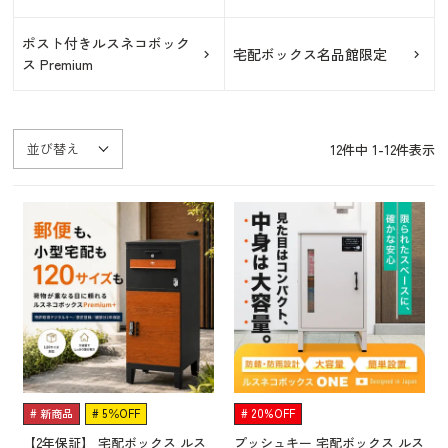
ポスト付きルスネコボック
宅配ボックス名品館限定
ス Premium
並び替え
12
件中
1
-
12
件表示
新商品
5％OFF
20%OFF
【2年保証】 宅配ボックス ルス
プッシュキー 宅配ボックス ルス