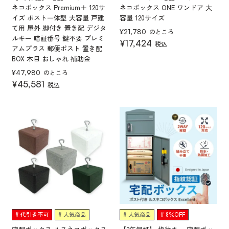
ネコボックス Premium＋ 120サ
ネコボックス ONE ワンドア 大
イズ ポスト一体型 大容量 戸建
容量 120サイズ
て用 屋外 脚付き 置き配 デジタ
のところ
¥
21,780
ルキー 暗証番号 鍵不要 プレミ
¥
17,424
税込
アムプラス 郵便ポスト 置き配
BOX 木目 おしゃれ 補助金
のところ
¥
47,980
¥
45,581
税込
代引き不可
人気商品
人気商品
8％OFF