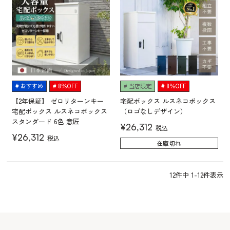
おすすめ
8％OFF
当店限定
8％OFF
【2年保証】 ゼロリターンキー
宅配ボックス ルスネコボックス
宅配ボックス ルスネコボックス
（ロゴなしデザイン）
スタンダード 6色 意匠
¥
26,312
税込
¥
26,312
税込
在庫切れ
12
件中
1
-
12
件表示