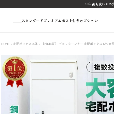
10年後も変わら
スタンダード
プレミアム
ポスト付き
オプション
HOME
宅配ボックス本体
【2年保証】 ゼロリターンキー 宅配ボックス 6色 