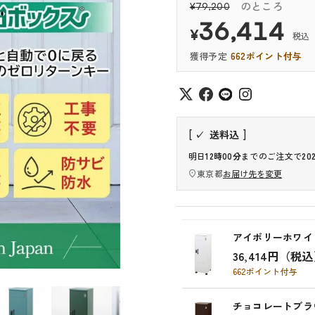
のところ
¥
79,200
36,414
¥
税込
662
ポイント
送料込
明日
12時00分
までのご注文で
20
東京都
お届け先を変更
アイボリーホワイ
36,414円（税
662ポイント付与
チョコレートブラ