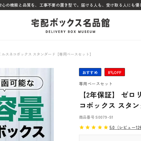
ぬ安心の機能と品質を、工事不要の置き型で。届ける人も、受け取る人にも優
意匠 ルスネコボックス スタンダード【専用ベースセット】
おすすめ
8％OFF
専用ベースセット
【2年保証】 ゼロ
コボックス スタ
商品番号
S0079-S1
5.0（レビュー1