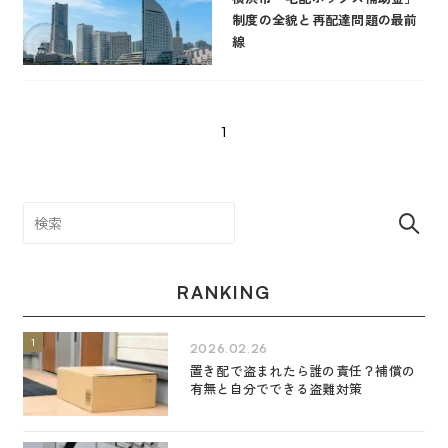
制度の全貌と再配達問題の最前
線
1
RANKING
2026.02.26
置き配で盗まれたら誰の責任？補償の
有無と自分でできる盗難対策