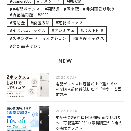
#demeritto
#デメリット
#助成金
##宅配ボックス #再配達 #置き配 #非対面受け取り
#再配達問題 #2026
#補助金
#設置方法
#宅配ボックス
#ルスネコボックス
#プレミアム
#ポスト付き
#スタンダード
#オプション
#置き配ボックス
#非対面受け取り
NEW
2026.07.17
宅配ボックスは容量だけで選んでい
い？購入前に確認したい「重さ」と固
定方法
2026.07.14
宅配便の約3件に1件が非対面受け取り
へ｜再配達率7.6％の最新調査から考え
る宅配ボックス